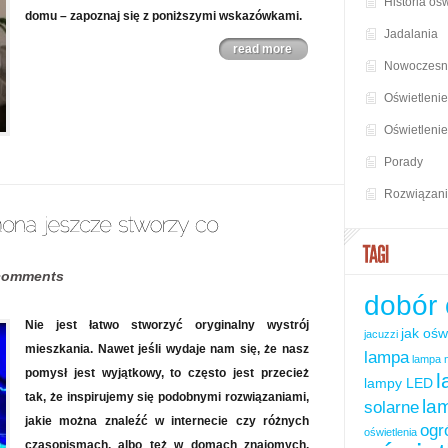
Historia oś
domu – zapoznaj się z poniższymi wskazówkami.
Jadalania
read more
Nowoczesne
Oświetlenie
Oświetlenie
Porady
Rozwiązan
comments
dobór 
Nie jest łatwo stworzyć oryginalny wystrój
jak ośw
jacuzzi
mieszkania. Nawet jeśli wydaje nam się, że nasz
lampa
lampa 
pomysł jest wyjątkowy, to często jest przecież
l
lampy LED
tak, że inspirujemy się podobnymi rozwiązaniami,
la
solarne
jakie można znaleźć w internecie czy różnych
ogr
oświetlenia
czasopismach, albo też w domach znajomych.