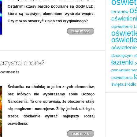
oświet
Ostatnimi czasy bardzo popularne są diody LED,
o
terrariów
które są częstym elementem wystroju wnętrz.
oświetle
Czy można stworzyć z nich coś oryginalnego?
oświetlenie 
oświet
read more
oświetl
oświetlenie
dziecięcym
oś
łazienki
o
podświetlane wa
comments
ł
oświetlenia
święta
źródło
Światełka na choinkę to jeden z tych elementów,
bez których nie wyobrażamy sobie Bożego
Narodzenia. To one sprawiają, że otoczenie staje
się magiczne i nastrojowe. Żeby jednak tak było,
trzeba dokładnie wybrać najlepszy rodzaj
oświetlenia.
read more