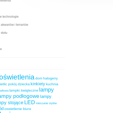
wietlenia
 technologie
 akwariów i terrariów
 stołu
ia
oświetlenia
dom
halogeny
kinkiety
ietlic pokój dziecka
kuchnia
lampy
lampki świąteczne
naftowa
ampy podłogowe
lampy
LED
mpy stojące
mieszanie stylów
ód
oswietlenie biura