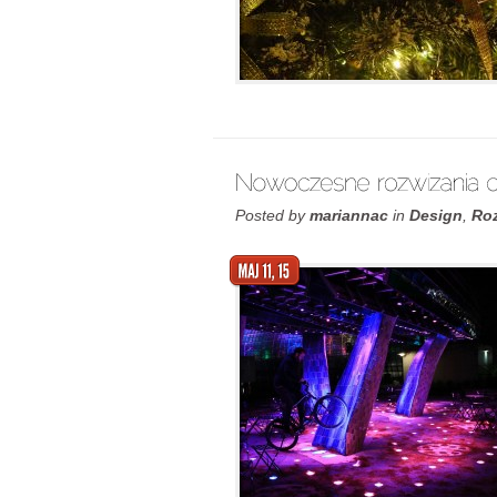
Posted by
mariannac
in
Design
,
Ro