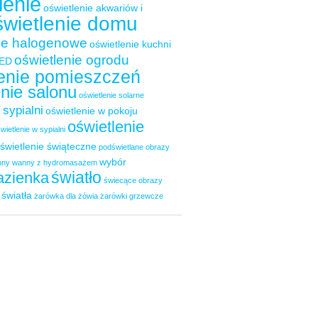
lenie
oświetlenie akwariów i
świetlenie domu
nie halogenowe
oświetlenie kuchni
oświetlenie ogrodu
LED
lenie pomieszczeń
enie salonu
oświetlenie solarne
 sypialni
oświetlenie w pokoju
oświetlenie
wietlenie w sypialni
świetlenie świąteczne
podświetlane obrazy
wybór
nny
wanny z hydromasażem
światło
azienka
świecące obrazy
 światła
żarówka dla żówia
żarówki grzewcze