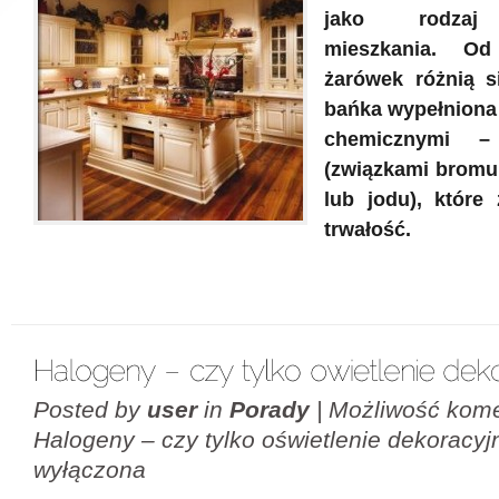
jako rodzaj 
mieszkania. Od
żarówek różnią s
bańka wypełniona 
chemicznymi –
(związkami bromu,
lub jodu), które 
trwałość.
Posted by
user
in
Porady
|
Możliwość kom
Halogeny – czy tylko oświetlenie dekoracyj
wyłączona