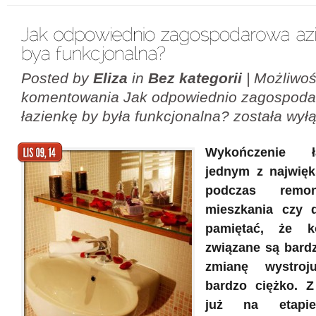
Posted by
Eliza
in
Bez kategorii
|
Możliwo
komentowania
Jak odpowiednio zagospod
łazienkę by była funkcjonalna?
została wył
Wykończenie ł
jednym z najwię
podczas remo
mieszkania czy
pamiętać, że 
związane są bard
zmianę wystro
bardzo ciężko. 
już na etapie