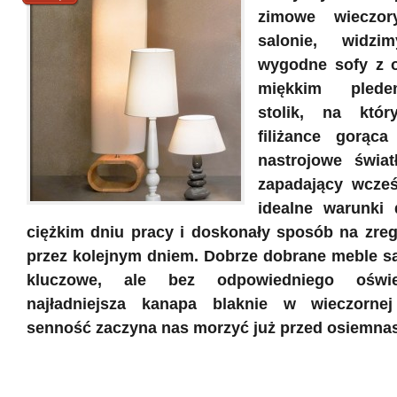
zimowe wieczo
salonie, widz
wygodne sofy z o
miękkim plede
stolik, na któ
filiżance gorąca
nastrojowe świat
zapadający wcześ
idealne warunki 
ciężkim dniu pracy i doskonały sposób na zreg
przez kolejnym dniem. Dobrze dobrane meble są
kluczowe, ale bez odpowiedniego oświe
najładniejsza kanapa blaknie w wieczorne
senność zaczyna nas morzyć już przed osiemnas