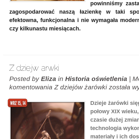
powinniśmy zasta
zagospodarować naszą łazienkę w taki sp
efektowna, funkcjonalna i nie wymagała moderni
czy kilkunastu miesiącach.
Posted by
Eliza
in
Historia oświetlenia
|
M
komentowania
Z dziejów żarówki
została w
Dzieje żarówki się
połowy XIX wieku,
czasie dużej zmian
technologia wykon
materiały i ich do